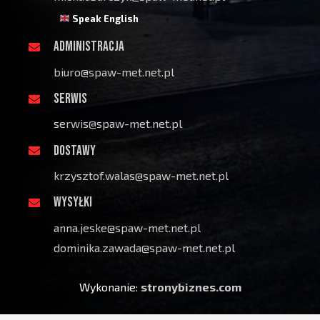
Speak English
ADMINISTRACJA
biuro@spaw-met.net.pl
SERWIS
serwis@spaw-met.net.pl
DOSTAWY
krzysztof.walas@spaw-met.net.pl
WYSYŁKI
anna.jeske@spaw-met.net.pl
dominika.zawada@spaw-met.net.pl
Wykonanie:
stronybiznes.com