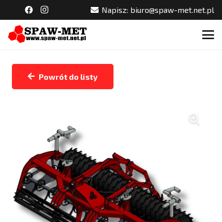
Napisz: biuro@spaw-met.net.pl
Powrót do listy