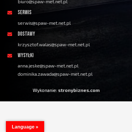
biuro@spaw-met.net.pl
SERWIS
serwis@spaw-met.net.pl
DOSTAWY
krzysztof.walas@spaw-met.net.pl
WYSYŁKI
anna.jeske@spaw-met.net.pl
dominika.zawada@spaw-met.net.pl
Wykonanie:
stronybiznes.com
Language »