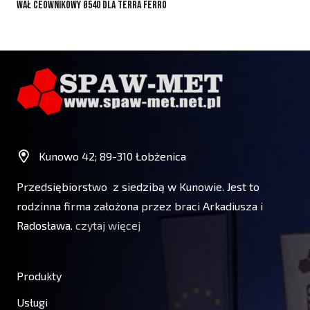
Wał ceownikowy ø540 dla TERRA FERRO
W
Kunowo 42; 89-310 Łobżenica
Przedsiębiorstwo z siedzibą w Kunowie. Jest to
rodzinna firma założona przez braci Arkadiusza i
Radosława.
czytaj więcej
Produkty
Usługi