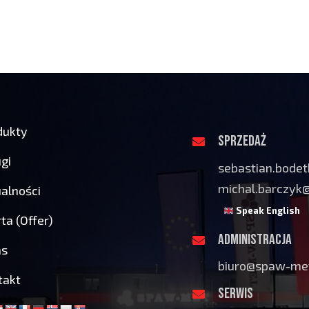
dukty
SPRZEDAŻ
gi
sebastian.bode
michal.barczyk
alności
Speak English
ta (Offer)
ADMINISTRACJA
as
biuro@spaw-met
takt
SERWIS