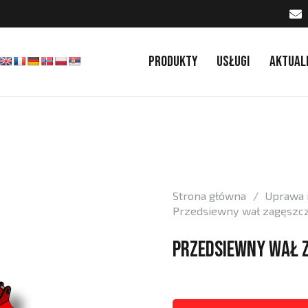
Produkty
Usługi
Aktual
Strona główna
/
Uprawa i
Przedsiewny wał zagęszc
Przedsiewny wał 