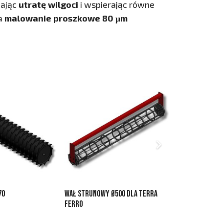
zając
utratę wilgoci
i wspierając równe
 a
malowanie proszkowe 80 μm
70
Wał strunowy ø500 dla TERRA
Agregat tal
FERRO
HYDRO