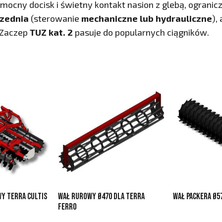
mocny docisk i świetny kontakt nasion z glebą, ogranic
rzednia
(sterowanie
mechaniczne lub hydrauliczne
),
 Zaczep
TUZ kat. 2
pasuje do popularnych ciągników.
y TERRA CULTIS
Wał rurowy ø470 dla TERRA
Wał Packera ø5
FERRO