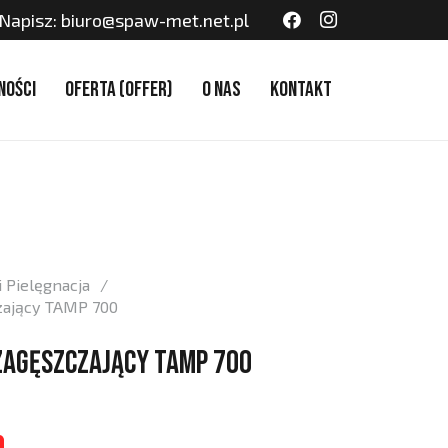
Napisz: biuro@spaw-met.net.pl
ności
Oferta (Offer)
O nas
Kontakt
 Pielęgnacja
/
zający TAMP 700
zagęszczający TAMP 700