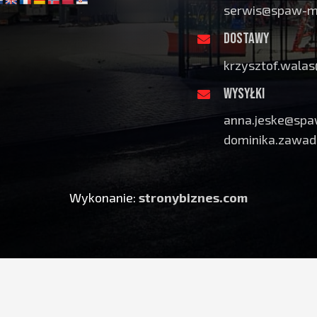
serwis@spaw-me
DOSTAWY
krzysztof.wala
WYSYŁKI
anna.jeske@spa
dominika.zawad
Wykonanie:
stronybiznes.com