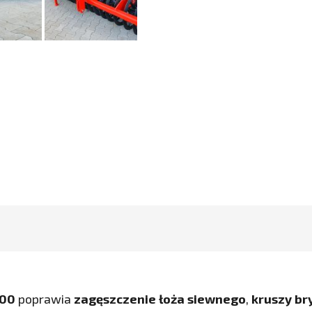
700
poprawia
zagęszczenie łoża siewnego
,
kruszy br