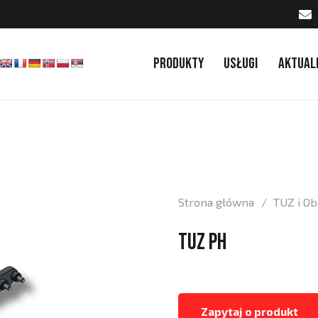
Produkty
Usługi
Aktual
Strona główna
/
TUZ i Ob
TUZ PH
Zapytaj o produkt