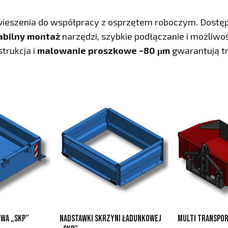
wieszenia do współpracy z osprzętem roboczym. Dostęp
abilny montaż
narzędzi, szybkie podłączanie i możliw
strukcja i
malowanie proszkowe ~80 μm
gwarantują tr
wa „SKP”
Nadstawki skrzyni ładunkowej
Multi Transpor