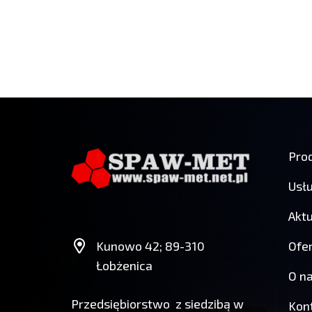
Pro
Usłu
Aktu
Ofer
Kunowo 42; 89-310
Łobżenica
O n
Przedsiębiorstwo z siedzibą w
Kon