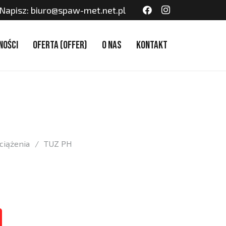
Napisz: biuro@spaw-met.net.pl
ności
Oferta (Offer)
O nas
Kontakt
ciążenia
/
TUZ PH