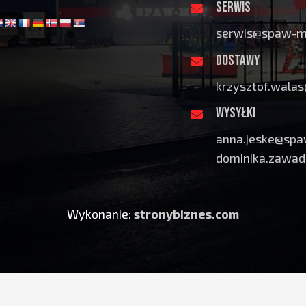
SERWIS
serwis@spaw-me
DOSTAWY
krzysztof.wala
WYSYŁKI
anna.jeske@spa
dominika.zawad
Wykonanie:
stronybiznes.com