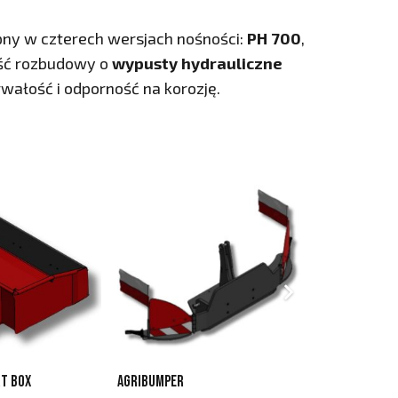
ny w czterech wersjach nośności:
PH 700
,
ość rozbudowy o
wypusty hydrauliczne
wałość i odporność na korozję.
t Box
Agribumper
Obciążnik