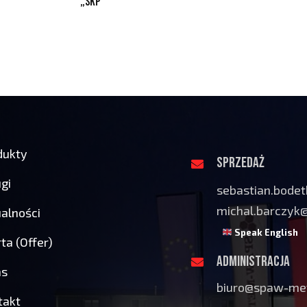
„SKP”
dukty
SPRZEDAŻ
gi
sebastian.bode
michal.barczyk
alności
Speak English
ta (Offer)
ADMINISTRACJA
as
biuro@spaw-met
takt