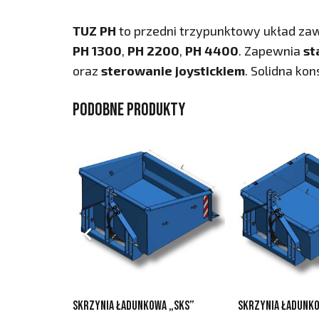
TUZ PH
to przedni trzypunktowy układ za
PH 1300
,
PH 2200
,
PH 4400
. Zapewnia
st
oraz
sterowanie joystickiem
. Solidna kon
Podobne produkty
Skrzynia ładunkowa „SKS”
Skrzynia ładunko